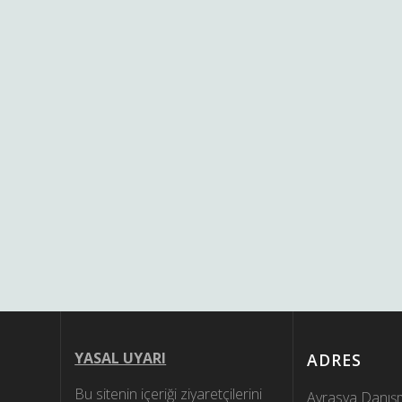
YASAL UYARI
ADRES
Bu sitenin içeriği ziyaretçilerini
Avrasya Danışm