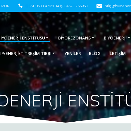
RABZON
GSM :0533.4795034 İş :0462.3265953
bilgi@biyoener
BİYOENERJİ ENSTİTÜSÜ
BİYOREZONANS
BİYOENERJİ
P/ENERJİ/TİTREŞİM TIBBI
YENİLER
BLOG
İLETIŞIM
OENERJİ ENSTİ