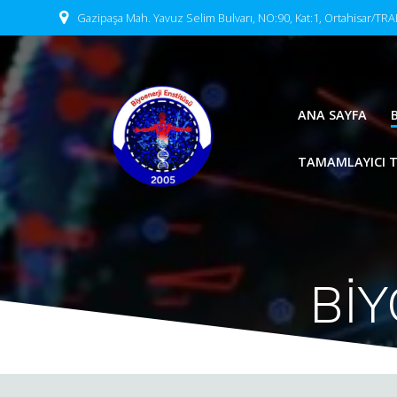
Skip
Gazipaşa Mah. Yavuz Selim Bulvarı, NO:90, Kat:1, Ortahisar/T
to
content
ANA SAYFA
TAMAMLAYICI TI
BİY